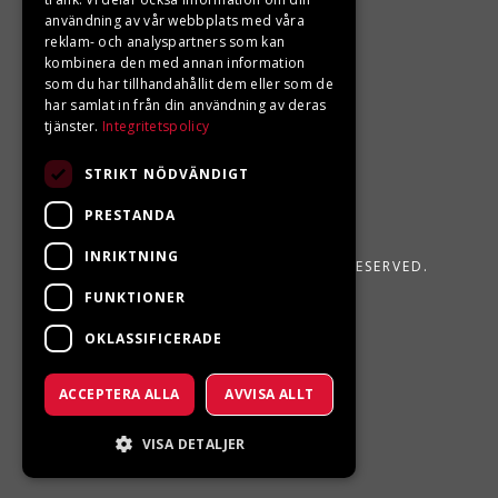
användning av vår webbplats med våra
reklam- och analyspartners som kan
kombinera den med annan information
som du har tillhandahållit dem eller som de
har samlat in från din användning av deras
tjänster.
Integritetspolicy
STRIKT NÖDVÄNDIGT
PRESTANDA
INRIKTNING
LJUNGBERGS MOTOR 2026. ALL RIGHTS RESERVED.
FUNKTIONER
POWERED BY EMPORI CMS
OKLASSIFICERADE
ACCEPTERA ALLA
AVVISA ALLT
VISA DETALJER