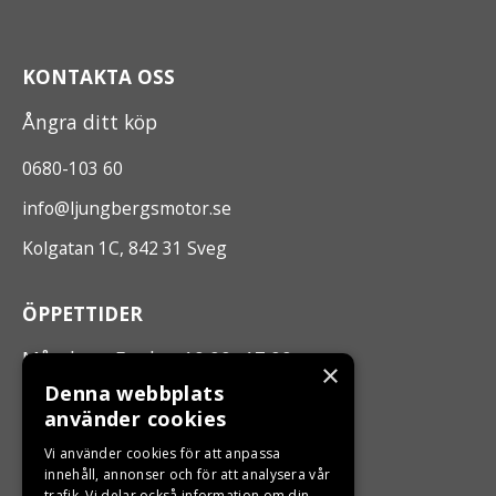
KONTAKTA OSS
Ångra ditt köp
0680-103 60
info@ljungbergsmotor.se
Kolgatan 1C, 842 31 Sveg
ÖPPETTIDER
Måndag - Fredag 10.00 -17.00
×
Denna webbplats
använder cookies
LJUNGBERGS MOTOR
Vi använder cookies för att anpassa
Din BRP återförsäljare i Sveg!
innehåll, annonser och för att analysera vår
trafik. Vi delar också information om din