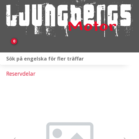
0
Webbutik
Reservdelar
Fordon i lager
Verkstad
KAMPANJ
BRP
Släpvagnar & Skylift