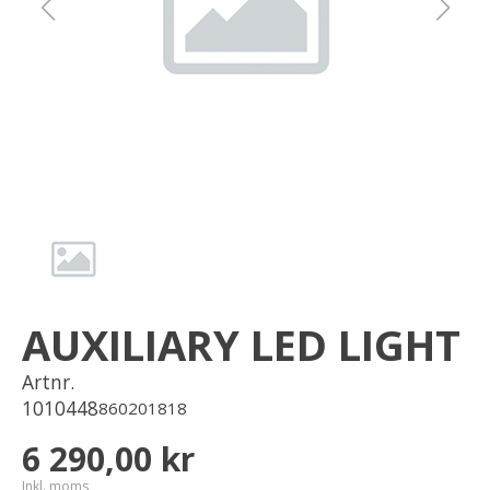
Om oss
Förvaring
Sprängskisser
AUXILIARY LED LIGHT
Artnr.
1010448
860201818
6 290,00 kr
Inkl. moms