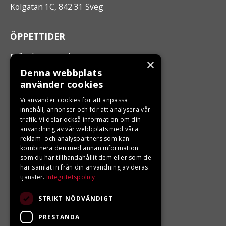
Kolgatan 1C, 842 31 Sveg
ÖPPETTIDER
Måndag - Fredag 10.00 -17.00
×
Denna webbplats
använder cookies
LJUNGBERGS MOTOR
Vi använder cookies för att anpassa
Din BRP återförsäljare i Sveg!
innehåll, annonser och för att analysera vår
trafik. Vi delar också information om din
användning av vår webbplats med våra
reklam- och analyspartners som kan
kombinera den med annan information
som du har tillhandahållit dem eller som de
har samlat in från din användning av deras
tjänster.
Integritetspolicy
STRIKT NÖDVÄNDIGT
PRESTANDA