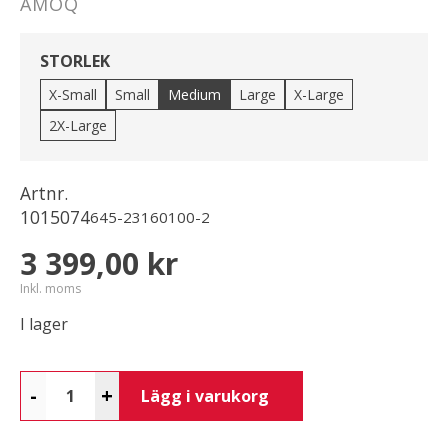
AMOQ
STORLEK
X-Small
Small
Medium
Large
X-Large
2X-Large
Artnr.
1015074
645-23160100-2
3 399,00 kr
Inkl. moms
I lager
-
+
Lägg i varukorg