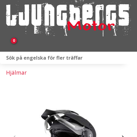
0
Webbutik
Hjälmar
Fordon i lager
Verkstad
KAMPANJ
BRP
Släpvagnar & Skylift