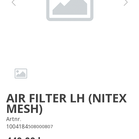
Om oss
Förvaring
Sprängskisser
AIR FILTER LH (NITEX
MESH)
Artnr.
1004184
508000807