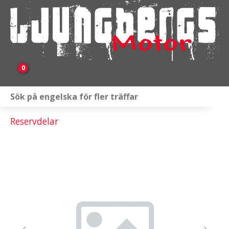
0
Webbutik
Reservdelar
Fordon i lager
Verkstad
KAMPANJ
BRP
Släpvagnar & Skylift