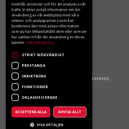
Din BRP återförsäljare i Sveg!
innehåll, annonser och för att analysera vår
trafik. Vi delar också information om din
användning av vår webbplats med våra
reklam- och analyspartners som kan
kombinera den med annan information
som du har tillhandahållit dem eller som de
har samlat in från din användning av deras
tjänster.
Integritetspolicy
STRIKT NÖDVÄNDIGT
PRESTANDA
INRIKTNING
LJUNGBERGS MOTOR 2026. ALL RIGHTS RESERVED.
FUNKTIONER
POWERED BY EMPORI CMS
OKLASSIFICERADE
ACCEPTERA ALLA
AVVISA ALLT
VISA DETALJER