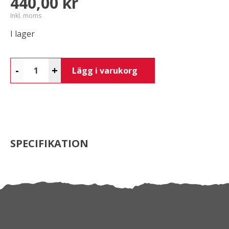
440,00 kr
Inkl. moms
I lager
-
+
Lägg i varukorg
SPECIFIKATION