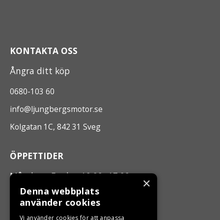
KONTAKTA OSS
Ångra ditt köp
0680-103 60
info@ljungbergsmotor.se
Kolgatan 1C, 842 31 Sveg
ÖPPETTIDER
Måndag - Fredag 10.00 -17.00
×
Denna webbplats
använder cookies
LJUNGBERGS MOTOR
Vi använder cookies för att anpassa