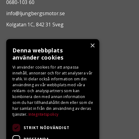
0680-103 60
info@ljungbergsmotor.se
Kolgatan 1C, 842 31 Sveg
ÖPPETTIDER
×
Denna webbplats
Måndag - Fredag 10.00 -17.00
använder cookies
Vi använder cookies för att anpassa
innehåll, annonser och för att analysera vår
LJUNGBERGS MOTOR
trafik. Vi delar också information om din
användning av vår webbplats med våra
Din BRP återförsäljare i Sveg!
reklam- och analyspartners som kan
kombinera den med annan information
som du har tillhandahållit dem eller som de
har samlat in från din användning av deras
tjänster.
Integritetspolicy
STRIKT NÖDVÄNDIGT