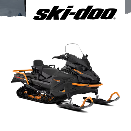
Om oss
Förvaring
Sprängskisser