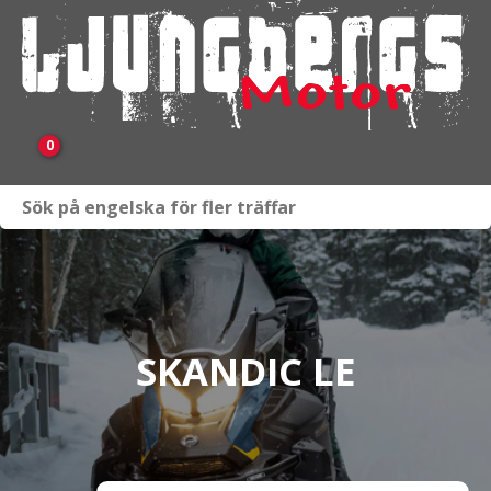
0
Webbutik
Fordon i lager
Verkstad
SKANDIC LE
KAMPANJ
BRP
Släpvagnar & Skylift