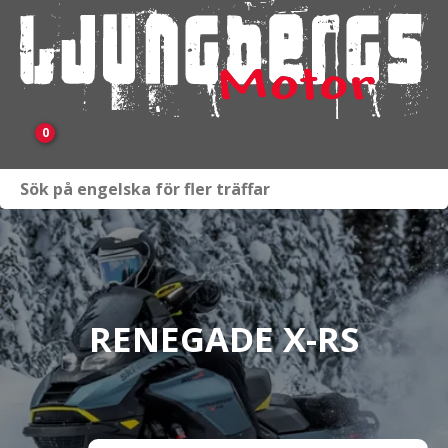
0
Webbutik
Fordon i lager
Verkstad
RENEGADE X-RS
KAMPANJ
BRP
Släpvagnar & Skylift