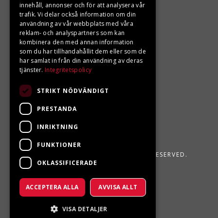
innehåll, annonser och för att analysera vår
LJUNGBERGS MOTOR
trafik. Vi delar också information om din
användning av vår webbplats med våra
Din BRP återförsäljare i Sveg!
reklam- och analyspartners som kan
kombinera den med annan information
som du har tillhandahållit dem eller som de
har samlat in från din användning av deras
tjänster.
Integritetspolicy
STRIKT NÖDVÄNDIGT
PRESTANDA
INRIKTNING
FUNKTIONER
LJUNGBERGS MOTOR 2026. ALL RIGHTS RESERVED.
OKLASSIFICERADE
POWERED BY EMPORI CMS
ACCEPTERA ALLA
AVVISA ALLT
VISA DETALJER