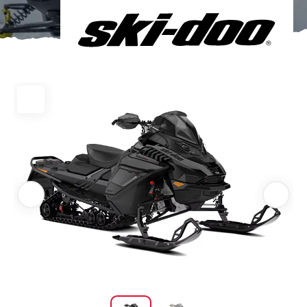
Om oss
Förvaring
Sprängskisser