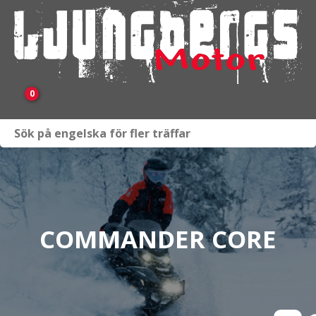
0
Webbutik
Fordon i lager
Verkstad
COMMANDER CORE
KAMPANJ
BRP
Släpvagnar & Skylift