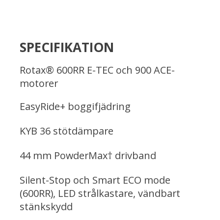
SPECIFIKATION
Rotax® 600RR E-TEC och 900 ACE-
motorer
EasyRide+ boggifjädring
KYB 36 stötdämpare
44 mm PowderMax† drivband
Silent-Stop och Smart ECO mode
(600RR), LED strålkastare, vändbart
stänkskydd