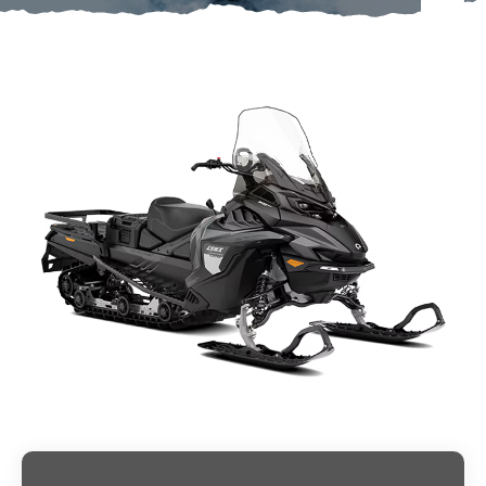
Om oss
Förvaring
Sprängskisser