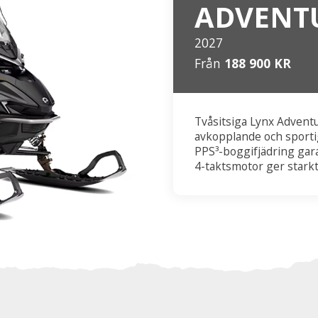
ADVENTU
2027
Från
188 900 KR
Tvåsitsiga Lynx Adventu
avkopplande och sporti
PPS³-boggifjädring gar
4-taktsmotor ger stark