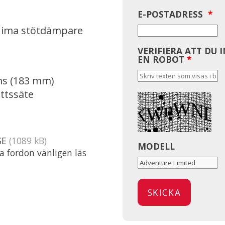
E-POSTADRESS
*
shima stötdämpare
VERIFIERA ATT DU 
EN ROBOT
*
ms (183 mm)
ttssäte
SE
(1089 kB)
MODELL
ta fordon vänligen läs