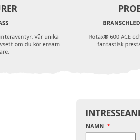
URER
PROB
ASS
BRANSCHLED
interäventyr. Vår unika
Rotax® 600 ACE och
oavsett om du kör ensam
fantastisk pres
are.
INTRESSEA
NAMN
*