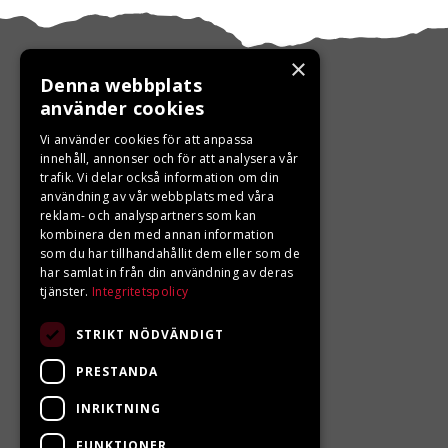
×
Denna webbplats
använder cookies
KONTAKTA OSS
Vi använder cookies för att anpassa
innehåll, annonser och för att analysera vår
trafik. Vi delar också information om din
Ångra ditt köp
användning av vår webbplats med våra
reklam- och analyspartners som kan
0680-103 60
kombinera den med annan information
som du har tillhandahållit dem eller som de
info@ljungbergsmotor.se
har samlat in från din användning av deras
tjänster.
Integritetspolicy
Kolgatan 1C, 842 31 Sveg
STRIKT NÖDVÄNDIGT
PRESTANDA
INRIKTNING
FUNKTIONER