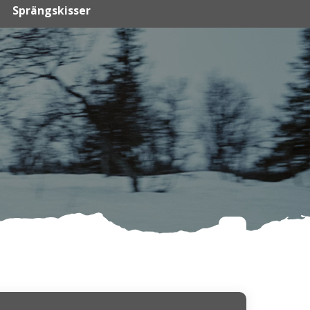
Sprängskisser
D