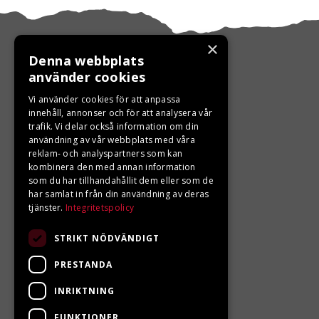
×
Denna webbplats
använder cookies
KONTAKTA OSS
Vi använder cookies för att anpassa
innehåll, annonser och för att analysera vår
trafik. Vi delar också information om din
Ångra ditt köp
användning av vår webbplats med våra
reklam- och analyspartners som kan
0680-103 60
kombinera den med annan information
som du har tillhandahållit dem eller som de
info@ljungbergsmotor.se
har samlat in från din användning av deras
tjänster.
Integritetspolicy
Kolgatan 1C, 842 31 Sveg
STRIKT NÖDVÄNDIGT
PRESTANDA
INRIKTNING
FUNKTIONER