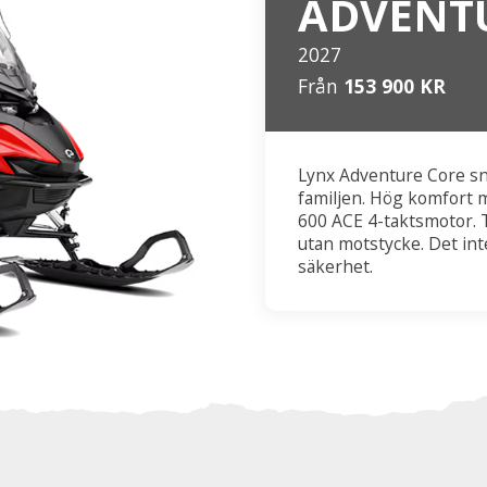
ADVENT
2027
Från
153 900 KR
Lynx Adventure Core sn
familjen. Hög komfort m
600 ACE 4-taktsmotor. T
utan motstycke. Det int
säkerhet.