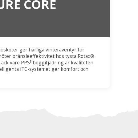
URE CORE
öskoter ger härliga vinteräventyr för
öter bränsleeffektivitet hos tysta Rotax®
ack vare PPS³ boggifjädring är kvaliteten
elligenta iTC-systemet ger komfort och