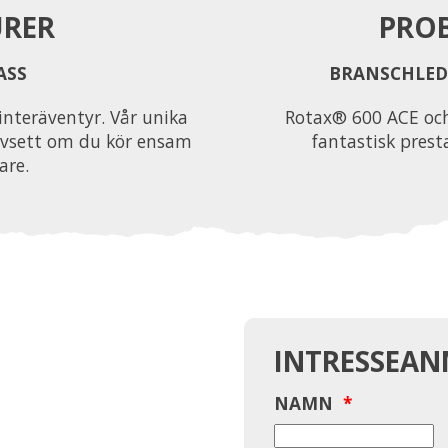
URER
PROB
ASS
BRANSCHLED
interäventyr. Vår unika
Rotax® 600 ACE och
oavsett om du kör ensam
fantastisk pres
are.
INTRESSEA
NAMN
*