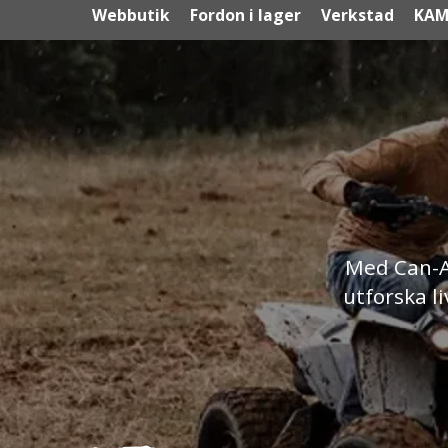
Webbutik
Fordon i lager
Verkstad
KAM
Med Can-A
utforska l