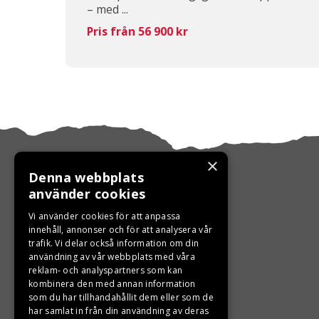
– med ...
Pris från 56 900 kr
×
Denna webbplats
använder cookies
KONTAKTA OSS
Vi använder cookies för att anpassa
innehåll, annonser och för att analysera vår
trafik. Vi delar också information om din
Ångra ditt köp
användning av vår webbplats med våra
reklam- och analyspartners som kan
0680-103 60
kombinera den med annan information
som du har tillhandahållit dem eller som de
info@ljungbergsmotor.se
har samlat in från din användning av deras