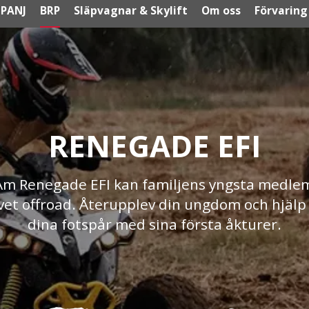
PANJ
BRP
Släpvagnar & Skylift
Om oss
Förvaring
RENEGADE EFI
m Renegade EFI kan familjens yngsta medle
ivet offroad. Återupplev din ungdom och hjälp 
dina fotspår med sina första åkturer.