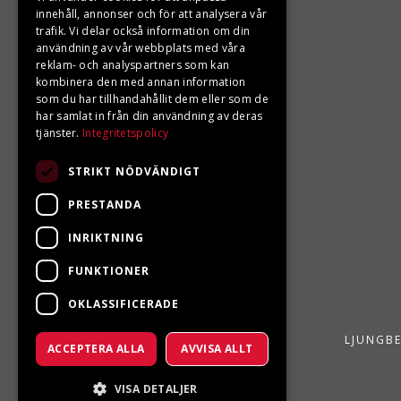
KONTAKTA OSS
innehåll, annonser och för att analysera vår
trafik. Vi delar också information om din
Ångra ditt köp
användning av vår webbplats med våra
reklam- och analyspartners som kan
0680-103 60
kombinera den med annan information
som du har tillhandahållit dem eller som de
info@ljungbergsmotor.se
har samlat in från din användning av deras
tjänster.
Integritetspolicy
Kolgatan 1C, 842 31 Sveg
STRIKT NÖDVÄNDIGT
PRESTANDA
INRIKTNING
FUNKTIONER
OKLASSIFICERADE
LJUNGBE
ACCEPTERA ALLA
AVVISA ALLT
VISA DETALJER