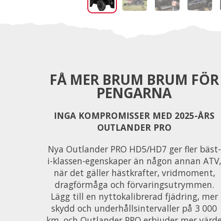
FÅ MER BRUM BRUM FÖR
PENGARNA
INGA KOMPROMISSER MED 2025-ÅRS
OUTLANDER PRO
Nya Outlander PRO HD5/HD7 ger fler bäst-
i-klassen-egenskaper än någon annan ATV,
när det gäller hästkrafter, vridmoment,
dragförmåga och förvaringsutrymmen.
Lägg till en nyttokalibrerad fjädring, mer
skydd och underhållsintervaller på 3 000
km, och Outlander PRO erbjuder mer värd