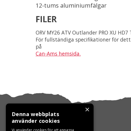
12-tums aluminiumfälgar
FILER
ORV MY26 ATV Outlander PRO XU HD7 
För fullständiga specifikationer för det
på
Can-Ams hemsida.
×
Denna webbplats
använder cookies
Vi använder cookies för att anpassa