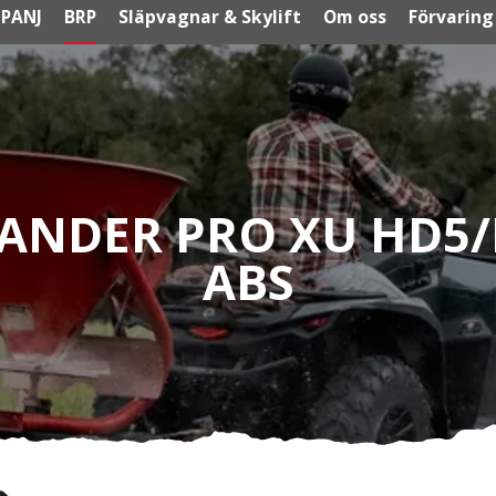
PANJ
BRP
Släpvagnar & Skylift
Om oss
Förvaring
ANDER PRO XU HD5/
ABS