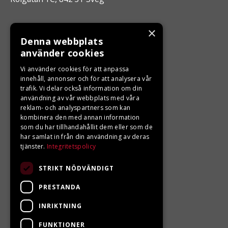
ÖPPETTIDER
×
Denna webbplats
Måndag - Fredag 10.00 -17.00
använder cookies
Vi använder cookies för att anpassa
innehåll, annonser och för att analysera vår
LJUNGBERGS MOTOR
trafik. Vi delar också information om din
användning av vår webbplats med våra
Din BRP återförsäljare i Sveg!
reklam- och analyspartners som kan
kombinera den med annan information
som du har tillhandahållit dem eller som de
har samlat in från din användning av deras
tjänster.
Integritetspolicy
STRIKT NÖDVÄNDIGT
PRESTANDA
INRIKTNING
FUNKTIONER