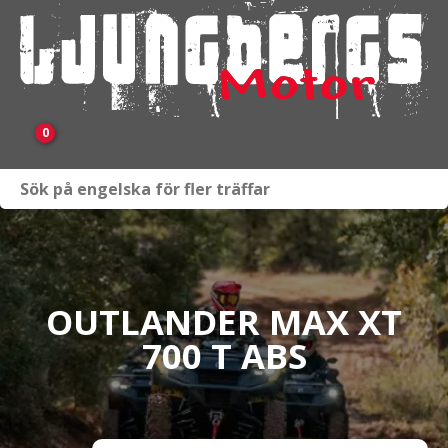
0
Webbutik
Fordon i lager
Verkstad
OUTLANDER MAX XT
700 T ABS
KAMPANJ
BRP
Släpvagnar & Skylift