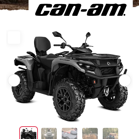
Om oss
Förvaring
Sprängskisser