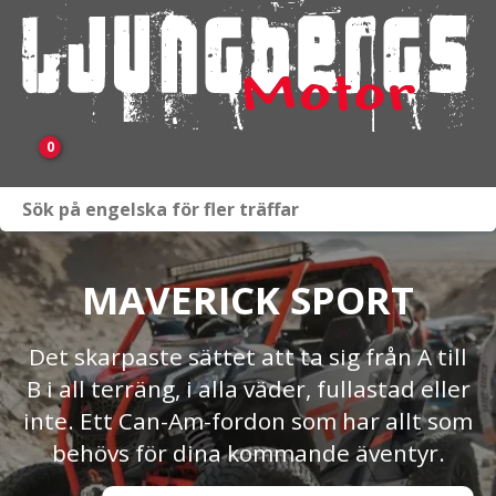
0
Webbutik
Fordon i lager
MAVERICK SPORT
Verkstad
Det skarpaste sättet att ta sig från A till
KAMPANJ
B i all terräng, i alla väder, fullastad eller
inte. Ett Can-Am-fordon som har allt som
BRP
behövs för dina kommande äventyr.
Släpvagnar & Skylift