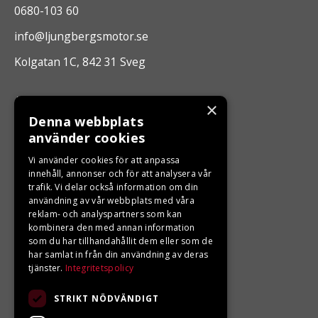
0680-103 60
info@ljungbergsmotor.se
Kolgatan 1C, 842 31 Sveg
ÖPPETTIDER
×
Denna webbplats
Måndag - Fredag 10.00 -17.00
använder cookies
Vi använder cookies för att anpassa
LJUNGBERGS MOTOR
innehåll, annonser och för att analysera vår
trafik. Vi delar också information om din
användning av vår webbplats med våra
Din BRP återförsäljare i Sveg!
reklam- och analyspartners som kan
kombinera den med annan information
som du har tillhandahållit dem eller som de
har samlat in från din användning av deras
tjänster.
Integritetspolicy
STRIKT NÖDVÄNDIGT