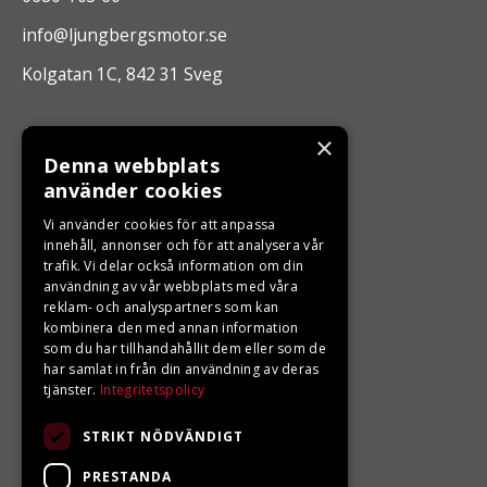
info@ljungbergsmotor.se
Kolgatan 1C, 842 31 Sveg
ÖPPETTIDER
×
Denna webbplats
Måndag - Fredag 10.00 -17.00
använder cookies
Vi använder cookies för att anpassa
LJUNGBERGS MOTOR
innehåll, annonser och för att analysera vår
trafik. Vi delar också information om din
användning av vår webbplats med våra
Din BRP återförsäljare i Sveg!
reklam- och analyspartners som kan
kombinera den med annan information
som du har tillhandahållit dem eller som de
har samlat in från din användning av deras
tjänster.
Integritetspolicy
STRIKT NÖDVÄNDIGT
PRESTANDA