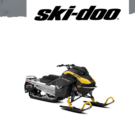
Om oss
Förvaring
Sprängskisser