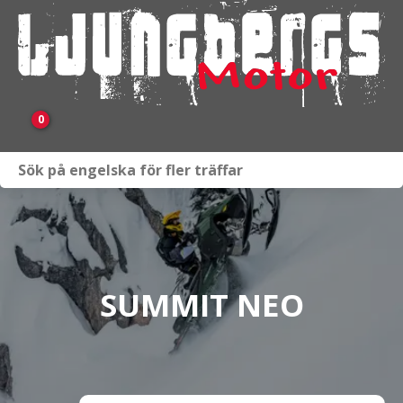
0
Webbutik
Fordon i lager
Verkstad
SUMMIT NEO
KAMPANJ
BRP
Släpvagnar & Skylift