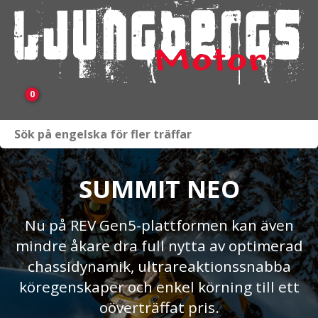
0
Webbutik
Fordon i lager
SUMMIT NEO
Verkstad
Nu på REV Gen5-plattformen kan även
mindre åkare dra full nytta av optimerad
KAMPANJ
chassidynamik, ultrareaktionssnabba
BRP
köregenskaper och enkel körning till ett
oöverträffat pris.
Släpvagnar & Skylift