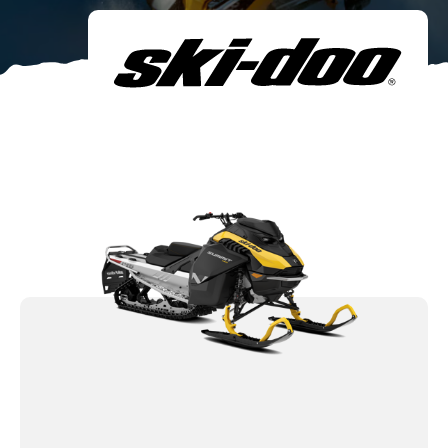
Om oss
Förvaring
Sprängskisser