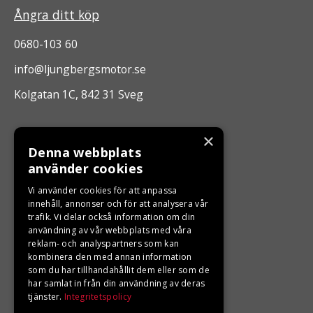
Ångra ditt köp
0680-103 60
info@ljungbergsmotor.se
Kolgatan 1C, 842 31 Sveg
ÖPPETTIDER
×
Denna webbplats
Måndag - Fredag 10.00 -17.00
använder cookies
Vi använder cookies för att anpassa
LJUNGBERGS MOTOR
innehåll, annonser och för att analysera vår
trafik. Vi delar också information om din
användning av vår webbplats med våra
Din BRP återförsäljare i Sveg!
reklam- och analyspartners som kan
kombinera den med annan information
som du har tillhandahållit dem eller som de
har samlat in från din användning av deras
tjänster.
Integritetspolicy