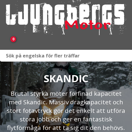
0
Webbutik
Fordon i lager
SKANDIC
Verkstad
Brutal styrka möter förfinad kapacitet
med Skandic. Massiv dragkapacitet och
KAMPANJ
stort fotavtryck gör det enkelt att utföra
BRP
stora jobb och ger en fantastisk
flytförmåga för att ta sig dit den behövs.
Släpvagnar & Skylift