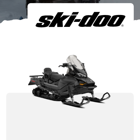
Om oss
Förvaring
Sprängskisser