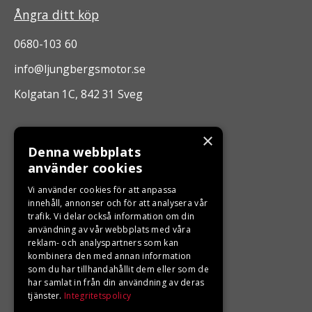
Ångra ditt köp
0680-103 60
info@ljungbergsmotor.se
Kolgatan 1C, 842 31 Sveg
ÖPPETTIDER
×
Denna webbplats
Måndag - Fredag 10.00 -17.00
använder cookies
Vi använder cookies för att anpassa
LJUNGBERGS MOTOR
innehåll, annonser och för att analysera vår
trafik. Vi delar också information om din
användning av vår webbplats med våra
Din BRP återförsäljare i Sveg!
reklam- och analyspartners som kan
kombinera den med annan information
som du har tillhandahållit dem eller som de
har samlat in från din användning av deras
tjänster.
Integritetspolicy