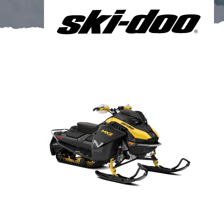
Om oss
Förvaring
Sprängskisser