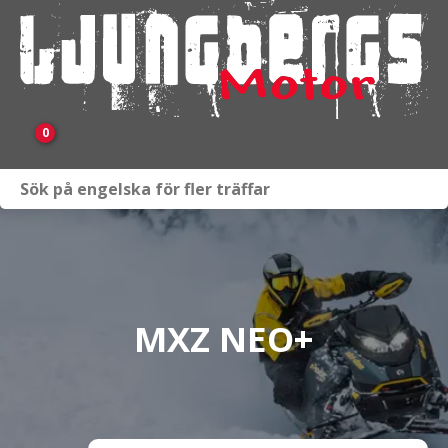
0
Webbutik
Fordon i lager
Verkstad
MXZ NEO+
KAMPANJ
BRP
Släpvagnar & Skylift