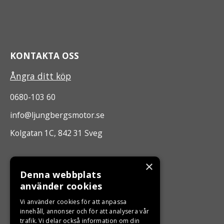
KONTAKTA OSS
Ångra ditt köp
0680-103 60
info@ljungbergsmotor.se
Kolgatan 1C, 842 31 Sveg
ÖPPETTIDER
×
Denna webbplats
Måndag - Fredag 10.00 -17.00
använder cookies
Vi använder cookies för att anpassa
innehåll, annonser och för att analysera vår
LJUNGBERGS MOTOR
trafik. Vi delar också information om din