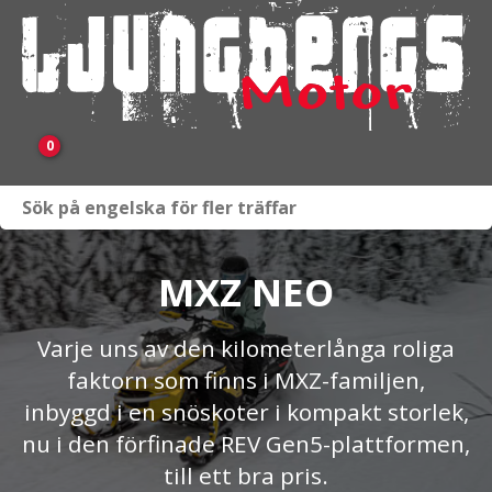
0
Webbutik
Fordon i lager
MXZ NEO
Verkstad
Varje uns av den kilometerlånga roliga
faktorn som finns i MXZ-familjen,
KAMPANJ
inbyggd i en snöskoter i kompakt storlek,
BRP
nu i den förfinade REV Gen5-plattformen,
till ett bra pris.
Släpvagnar & Skylift