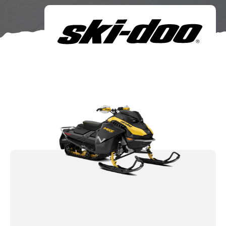
Om oss
Förvaring
Sprängskisser