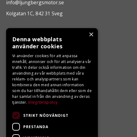
info@ljungbergsmotor.se
Kolgatan 1C, 842 31 Sveg
ÖPPETTIDER
×
Denna webbplats
Måndag - Fredag 10.00 -17.00
använder cookies
Vi använder cookies för att anpassa
LJUNGBERGS MOTOR
innehåll, annonser och för att analysera vår
trafik. Vi delar också information om din
användning av vår webbplats med våra
Din BRP återförsäljare i Sveg!
reklam- och analyspartners som kan
kombinera den med annan information
som du har tillhandahållit dem eller som de
har samlat in från din användning av deras
tjänster.
Integritetspolicy
STRIKT NÖDVÄNDIGT
PRESTANDA