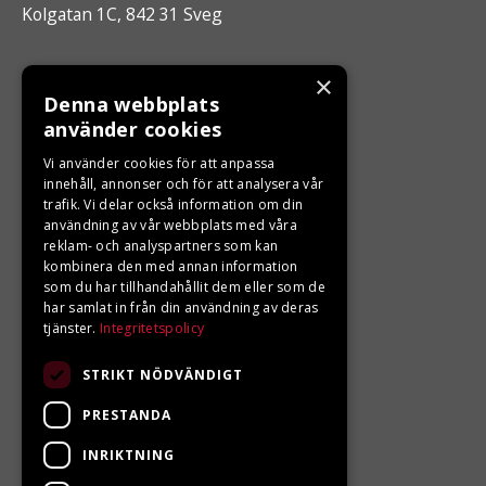
Kolgatan 1C, 842 31 Sveg
ÖPPETTIDER
×
Denna webbplats
Måndag - Fredag 10.00 -17.00
använder cookies
Vi använder cookies för att anpassa
LJUNGBERGS MOTOR
innehåll, annonser och för att analysera vår
trafik. Vi delar också information om din
användning av vår webbplats med våra
Din BRP återförsäljare i Sveg!
reklam- och analyspartners som kan
kombinera den med annan information
som du har tillhandahållit dem eller som de
har samlat in från din användning av deras
tjänster.
Integritetspolicy
STRIKT NÖDVÄNDIGT
PRESTANDA
INRIKTNING