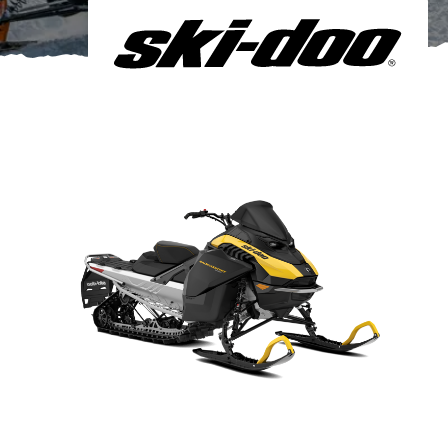
Om oss
Förvaring
Sprängskisser