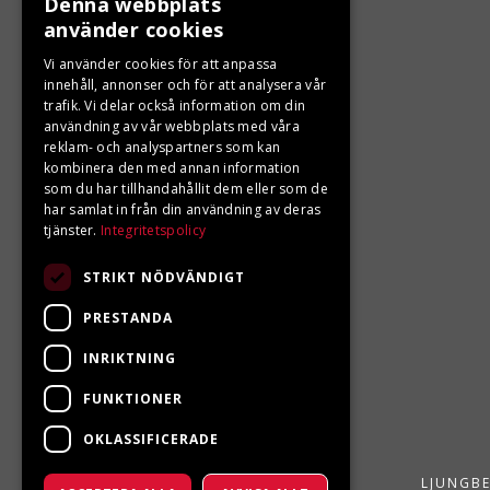
Denna webbplats
använder cookies
KONTAKTA OSS
Vi använder cookies för att anpassa
innehåll, annonser och för att analysera vår
trafik. Vi delar också information om din
Ångra ditt köp
användning av vår webbplats med våra
reklam- och analyspartners som kan
0680-103 60
kombinera den med annan information
som du har tillhandahållit dem eller som de
info@ljungbergsmotor.se
har samlat in från din användning av deras
tjänster.
Integritetspolicy
Kolgatan 1C, 842 31 Sveg
STRIKT NÖDVÄNDIGT
PRESTANDA
INRIKTNING
FUNKTIONER
OKLASSIFICERADE
LJUNGBE