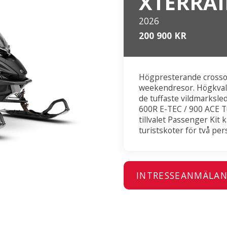
XTERRAI
2026
200 900 KR
Högpresterande crossov
weekendresor. Högkvali
de tuffaste vildmarksle
600R E-TEC / 900 ACE 
tillvalet Passenger Kit 
turistskoter för två per
INTRESSEANMÄLA