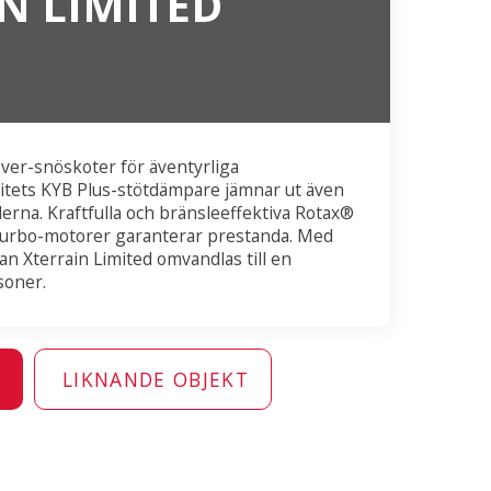
N LIMITED
er-snöskoter för äventyrliga
tets KYB Plus-stötdämpare jämnar ut även
derna. Kraftfulla och bränsleeffektiva Rotax®
Turbo-motorer garanterar prestanda. Med
kan Xterrain Limited omvandlas till en
soner.
N
LIKNANDE OBJEKT