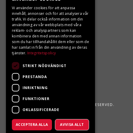
Vi använder cookies för att anpassa
LJUNGBERGS MOTOR
innehåll, annonser och för att analysera vår
trafik. Vi delar också information om din
användning av vår webbplats med våra
Din BRP återförsäljare i Sveg!
reklam- och analyspartners som kan
kombinera den med annan information
som du har tillhandahållit dem eller som de
har samlat in från din användning av deras
tjänster.
Integritetspolicy
STRIKT NÖDVÄNDIGT
PRESTANDA
INRIKTNING
FUNKTIONER
LJUNGBERGS MOTOR 2026. ALL RIGHTS RESERVED.
OKLASSIFICERADE
POWERED BY EMPORI CMS
ACCEPTERA ALLA
AVVISA ALLT