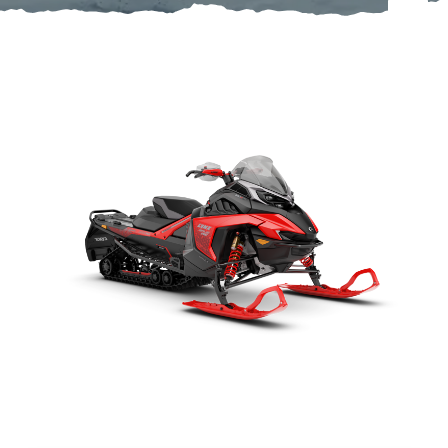
Om oss
Förvaring
Sprängskisser