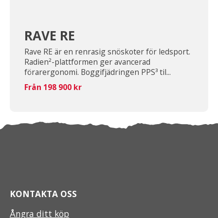
RAVE RE
Rave RE är en renrasig snöskoter för ledsport.
Radien²-plattformen ger avancerad
förarergonomi. Boggifjädringen PPS³ til...
Från 198 900 kr
KONTAKTA OSS
Ångra ditt köp