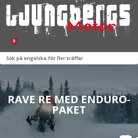
0
Webbutik
Fordon i lager
Verkstad
RAVE RE MED ENDURO-
PAKET
KAMPANJ
BRP
Släpvagnar & Skylift