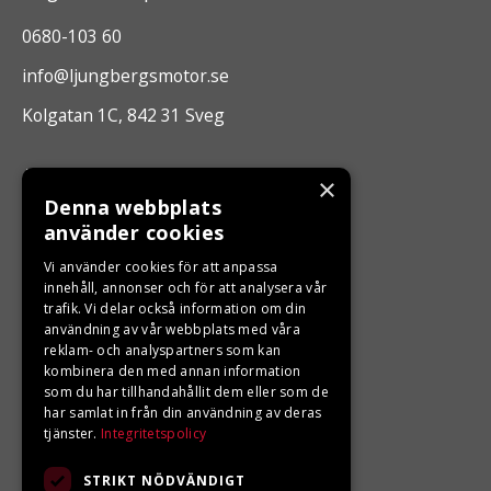
0680-103 60
info@ljungbergsmotor.se
Kolgatan 1C, 842 31 Sveg
ÖPPETTIDER
×
Denna webbplats
Måndag - Fredag 10.00 -17.00
använder cookies
Vi använder cookies för att anpassa
LJUNGBERGS MOTOR
innehåll, annonser och för att analysera vår
trafik. Vi delar också information om din
användning av vår webbplats med våra
Din BRP återförsäljare i Sveg!
reklam- och analyspartners som kan
kombinera den med annan information
som du har tillhandahållit dem eller som de
har samlat in från din användning av deras
tjänster.
Integritetspolicy
STRIKT NÖDVÄNDIGT