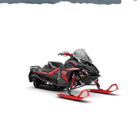
Om oss
Förvaring
Sprängskisser