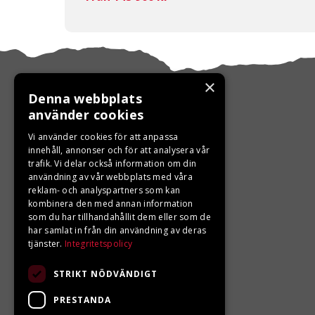
×
Denna webbplats
använder cookies
KONTAKTA OSS
Vi använder cookies för att anpassa
innehåll, annonser och för att analysera vår
trafik. Vi delar också information om din
Ångra ditt köp
användning av vår webbplats med våra
reklam- och analyspartners som kan
0680-103 60
kombinera den med annan information
som du har tillhandahållit dem eller som de
info@ljungbergsmotor.se
har samlat in från din användning av deras
tjänster.
Integritetspolicy
Kolgatan 1C, 842 31 Sveg
STRIKT NÖDVÄNDIGT
PRESTANDA