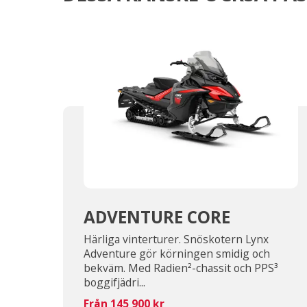
ADVENTURE CORE
Härliga vinterturer. Snöskotern Lynx
Adventure gör körningen smidig och
bekväm. Med Radien²-chassit och PPS³
boggifjädri...
Från 145 900 kr