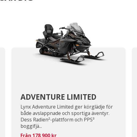
ADVENTURE LIMITED
Lynx Adventure Limited ger körglädje för
både avslappnade och sportiga äventyr.
Dess Radien²-plattform och PPS³
boggifjä...
Från 178 900 kr