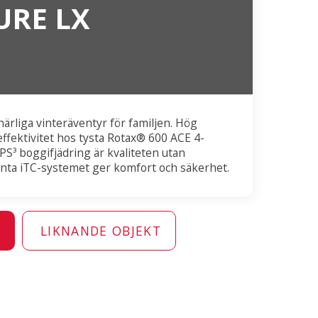
URE LX
ärliga vinteräventyr för familjen. Hög
ffektivitet hos tysta Rotax® 600 ACE 4-
PS³ boggifjädring är kvaliteten utan
enta iTC-systemet ger komfort och säkerhet.
N
LIKNANDE OBJEKT