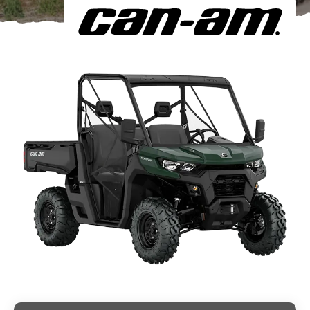
Om oss
Förvaring
Sprängskisser