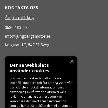
KONTAKTA OSS
Ångra ditt köp
0680-103 60
info@ljungbergsmotor.se
Kolgatan 1C, 842 31 Sveg
ÖPPETTIDER
×
Denna webbplats
Måndag - Fredag 10.00 -17.00
använder cookies
Vi använder cookies för att anpassa
LJUNGBERGS MOTOR
innehåll, annonser och för att analysera vår
trafik. Vi delar också information om din
användning av vår webbplats med våra
Din BRP återförsäljare i Sveg!
reklam- och analyspartners som kan
kombinera den med annan information
som du har tillhandahållit dem eller som de