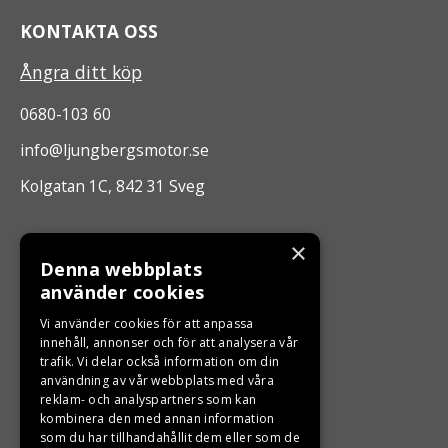
KONTAKTA OSS
Ångra ditt köp
0680-103 60
info@ljungbergsmotor.se
Kolgatan 1C, 842 31 Sveg
ÖPPETTIDER
×
Denna webbplats
Måndag - Fredag 10.00 -17.00
använder cookies
Vi använder cookies för att anpassa
LJUNGBERGS MOTOR
innehåll, annonser och för att analysera vår
trafik. Vi delar också information om din
användning av vår webbplats med våra
Din BRP återförsäljare i Sveg!
reklam- och analyspartners som kan
kombinera den med annan information
som du har tillhandahållit dem eller som de