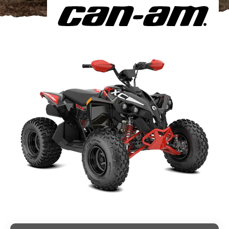
Om oss
Förvaring
Sprängskisser