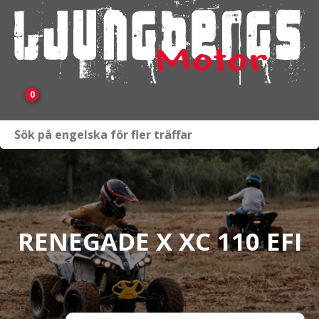
0
Webbutik
Fordon i lager
Verkstad
RENEGADE X XC 110 EFI
KAMPANJ
BRP
Släpvagnar & Skylift