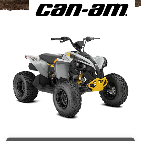
Om oss
Förvaring
Sprängskisser