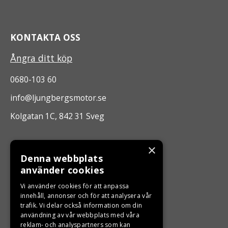
KONTAKTA OSS
Ångra ditt köp
0680-103 60
info@ljungbergsmotor.se
Kolgatan 1C, 842 31 Sveg
ÖPPETTIDER
×
Denna webbplats
Måndag - Fredag 10.00 -17.00
använder cookies
Vi använder cookies för att anpassa
LJUNGBERGS MOTOR
innehåll, annonser och för att analysera vår
trafik. Vi delar också information om din
användning av vår webbplats med våra
Din BRP återförsäljare i Sveg!
reklam- och analyspartners som kan