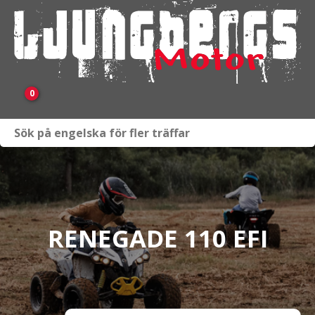
0
Webbutik
Fordon i lager
Verkstad
RENEGADE 110 EFI
KAMPANJ
BRP
Släpvagnar & Skylift