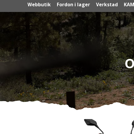
Webbutik
Fordon i lager
Verkstad
KAM
O