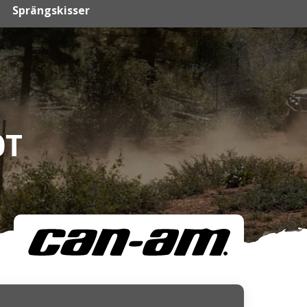
Sprängskisser
0T