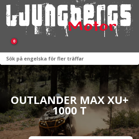
0
Webbutik
Fordon i lager
Verkstad
OUTLANDER MAX XU+
1000 T
KAMPANJ
BRP
Släpvagnar & Skylift