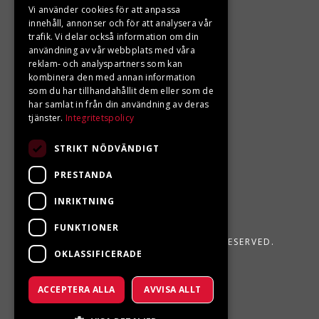
Vi använder cookies för att anpassa
LJUNGBERGS MOTOR
innehåll, annonser och för att analysera vår
trafik. Vi delar också information om din
användning av vår webbplats med våra
Din BRP återförsäljare i Sveg!
reklam- och analyspartners som kan
kombinera den med annan information
som du har tillhandahållit dem eller som de
har samlat in från din användning av deras
tjänster.
Integritetspolicy
STRIKT NÖDVÄNDIGT
PRESTANDA
INRIKTNING
FUNKTIONER
LJUNGBERGS MOTOR 2026. ALL RIGHTS RESERVED.
OKLASSIFICERADE
POWERED BY EMPORI CMS
ACCEPTERA ALLA
AVVISA ALLT