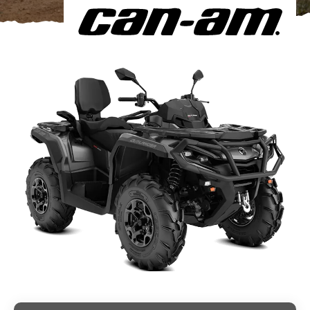
Om oss
Förvaring
Sprängskisser