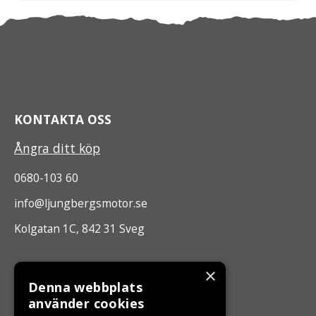
KONTAKTA OSS
Ångra ditt köp
0680-103 60
info@ljungbergsmotor.se
Kolgatan 1C, 842 31 Sveg
ÖPPETTIDER
×
Denna webbplats
Måndag - Fredag 10.00 -17.00
använder cookies