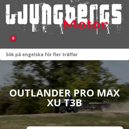
0
Webbutik
Fordon i lager
Verkstad
OUTLANDER PRO MAX
XU T3B
KAMPANJ
BRP
Släpvagnar & Skylift