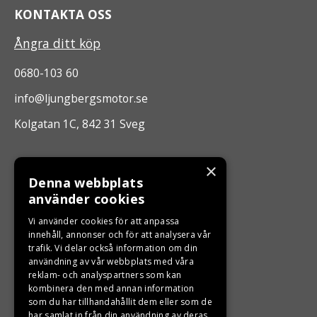
KONTAKTA OSS
Ångra ditt köp
0680-103 60
info@ljungbergsmotor.se
Kolgatan 1C, 842 31 Sveg
ÖPPETTIDER
×
Denna webbplats
Måndag - Fredag 10.00 -17.00
använder cookies
Vi använder cookies för att anpassa
innehåll, annonser och för att analysera vår
LJUNGBERGS MOTOR
trafik. Vi delar också information om din
användning av vår webbplats med våra
Din BRP återförsäljare i Sveg!
reklam- och analyspartners som kan
kombinera den med annan information
som du har tillhandahållit dem eller som de
har samlat in från din användning av deras