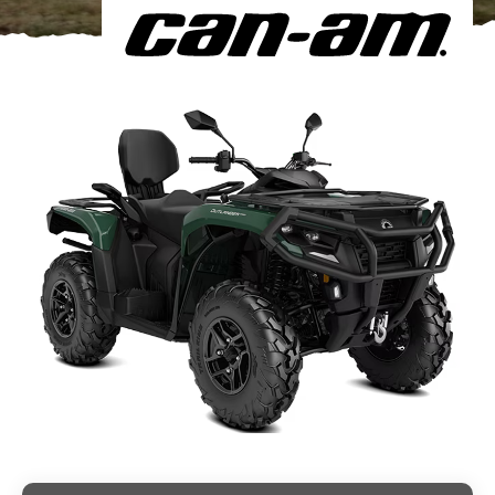
Om oss
Förvaring
Sprängskisser