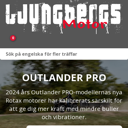
0
Webbutik
Fordon i lager
OUTLANDER PRO
Verkstad
2024 års Outlander PRO-modellernas nya
KAMPANJ
Rotax motorer har kalibrerats särskilt för
att ge dig mer kraft med mindre buller
BRP
och vibrationer.
Släpvagnar & Skylift