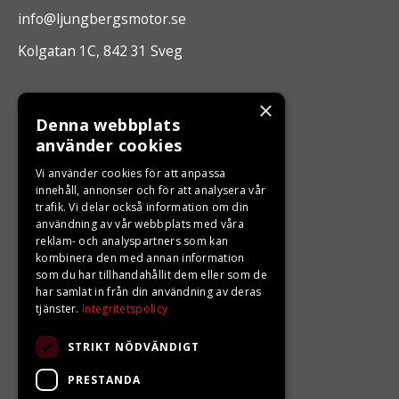
info@ljungbergsmotor.se
Kolgatan 1C, 842 31 Sveg
ÖPPETTIDER
×
Denna webbplats
Måndag - Fredag 10.00 -17.00
använder cookies
Vi använder cookies för att anpassa
innehåll, annonser och för att analysera vår
LJUNGBERGS MOTOR
trafik. Vi delar också information om din
användning av vår webbplats med våra
Din BRP återförsäljare i Sveg!
reklam- och analyspartners som kan
kombinera den med annan information
som du har tillhandahållit dem eller som de
har samlat in från din användning av deras
tjänster.
Integritetspolicy
STRIKT NÖDVÄNDIGT
PRESTANDA