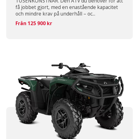
TUSENKONSTNÄR. Den ATV du behöver för att
få jobbet gjort, med en enastående kapacitet
och mindre krav på underhåll – oc...
Från 125 900 kr