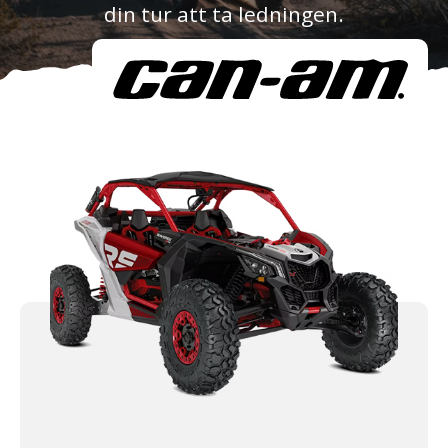
din tur att ta ledningen.
Om oss
Förvaring
Sprängskisser