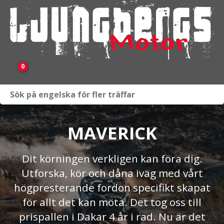
0
Webbutik
Fordon i lager
MAVERICK
Verkstad
Dit körningen verkligen kan föra dig.
Utforska, kör och dåna iväg med vårt
KAMPANJ
högpresterande fordon specifikt skapat
BRP
för allt det kan möta. Det tog oss till
prispallen i Dakar 4 år i rad. Nu är det
Släpvagnar & Skylift