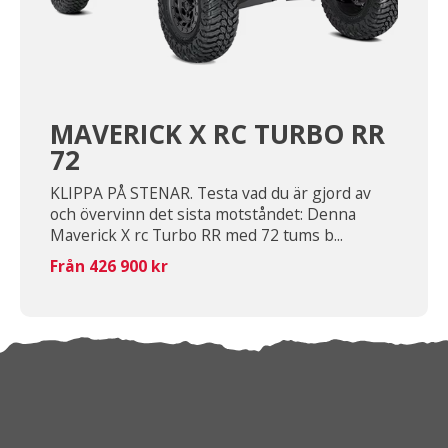
MAVERICK X RC TURBO RR
72
KLIPPA PÅ STENAR. Testa vad du är gjord av
och övervinn det sista motståndet: Denna
Maverick X rc Turbo RR med 72 tums b...
Från 426 900 kr