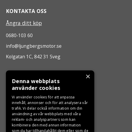
KONTAKTA OSS
Ångra ditt köp
0680-103 60
info@ljungbergsmotor.se
Kolgatan 1C, 842 31 Sveg
ÖPPETTIDER
×
Denna webbplats
Måndag - Fredag 10.00 -17.00
använder cookies
Vi använder cookies för att anpassa
LJUNGBERGS MOTOR
innehåll, annonser och för att analysera vår
trafik. Vi delar också information om din
användning av vår webbplats med våra
Din BRP återförsäljare i Sveg!
reklam- och analyspartners som kan
kombinera den med annan information
som du har tillhandahållit dem eller som de