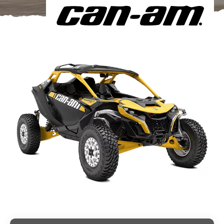
Om oss
Förvaring
Sprängskisser