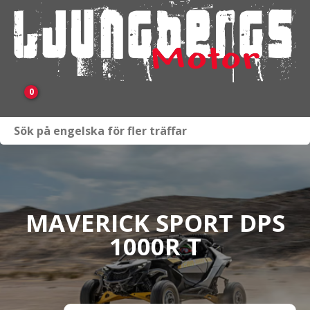
0
Webbutik
Fordon i lager
Verkstad
MAVERICK SPORT DPS
1000R T
KAMPANJ
BRP
Släpvagnar & Skylift