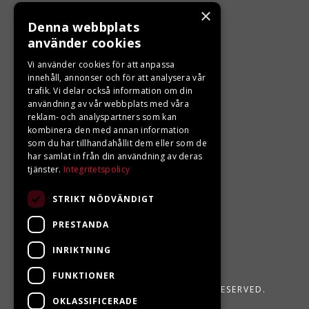
ÖPPETTIDER
×
Denna webbplats
Måndag - Fredag 10.00 -17.00
använder cookies
Vi använder cookies för att anpassa
innehåll, annonser och för att analysera vår
LJUNGBERGS MOTOR
trafik. Vi delar också information om din
användning av vår webbplats med våra
Din BRP återförsäljare i Sveg!
reklam- och analyspartners som kan
kombinera den med annan information
som du har tillhandahållit dem eller som de
har samlat in från din användning av deras
tjänster.
Integritetspolicy
STRIKT NÖDVÄNDIGT
PRESTANDA
INRIKTNING
FUNKTIONER
LJUNGBERGS MOTOR 2026. ALL RIGHTS RESERVED.
OKLASSIFICERADE