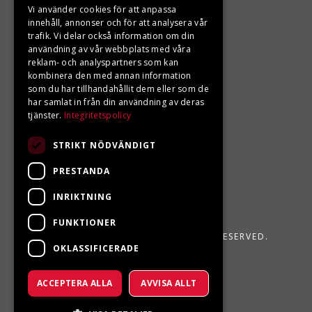
Vi använder cookies för att anpassa
LJUNGBERGS MOTOR
innehåll, annonser och för att analysera vår
trafik. Vi delar också information om din
användning av vår webbplats med våra
Din BRP återförsäljare i Sveg!
reklam- och analyspartners som kan
kombinera den med annan information
som du har tillhandahållit dem eller som de
har samlat in från din användning av deras
tjänster.
Integritetspolicy
STRIKT NÖDVÄNDIGT
PRESTANDA
INRIKTNING
FUNKTIONER
LJUNGBERGS MOTOR 2026. ALL RIGHTS RESERVED.
OKLASSIFICERADE
POWERED BY EMPORI CMS
ACCEPTERA ALLA
AVVISA ALLT