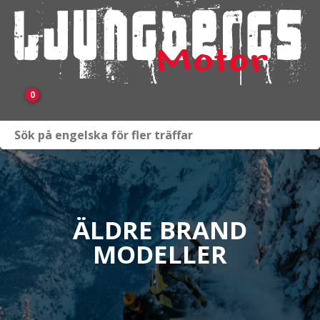
0
Webbutik
Fordon i lager
Verkstad
ÄLDRE BRAND
MODELLER
KAMPANJ
BRP
Släpvagnar & Skylift